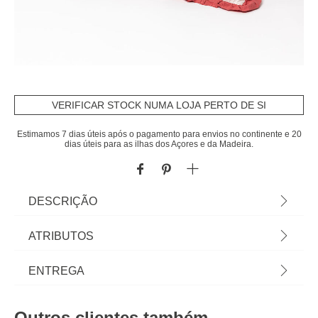
VERIFICAR STOCK NUMA LOJA PERTO DE SI
Estimamos 7 dias úteis após o pagamento para envios no continente e 20
dias úteis para as ilhas dos Açores e da Madeira.
DESCRIÇÃO
Almofada Yucatan Riscas Com Folhos Rosa | A
ATRIBUTOS
coleção hôma têxtil reune propostas únicas para
personalizar a sua casa. Das almofadas
Material
algodão
ENTREGA
decorativas e capas de almofadas às mantas mais
confortáveis, viva a sua casa com todo o conforto !
Cor
multicolor
Prazos de entrega:
| Cor: Multicolor | Dimensão: 40x60xm | Material:
Outros clientes também