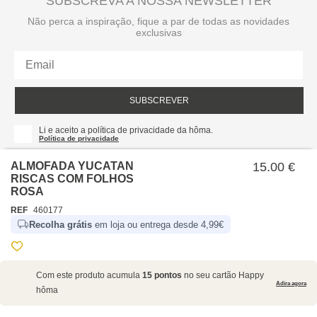
SUBSCREVA A NOSSA NEWSLETTER
Não perca a inspiração, fique a par de todas as novidades
exclusivas
SUBSCREVER
Li e aceito a política de privacidade da hôma.
Política de privacidade
ALMOFADA YUCATAN
15.00 €
RISCAS COM FOLHOS
ROSA
REF
460177
Recolha grátis
em loja ou entrega desde 4,99€
SOBRE NÓS
Com este produto acumula
15 pontos
no seu cartão Happy
EMPRESA
Adira agora
hôma
RECRUTAMENTO
POLÍTICAS