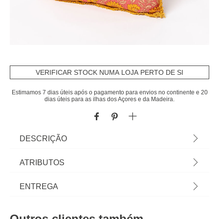
VERIFICAR STOCK NUMA LOJA PERTO DE SI
Estimamos 7 dias úteis após o pagamento para envios no continente e 20
dias úteis para as ilhas dos Açores e da Madeira.
DESCRIÇÃO
Almofada Yucatan Com Girassóis 45x45cm | A
ATRIBUTOS
coleção hôma têxtil reune propostas únicas para
personalizar a sua casa. Das almofadas
Material
algodão
ENTREGA
decorativas e capas de almofadas às mantas mais
confortáveis, viva a sua casa com todo o conforto !
Cor
multicolor
Prazos de entrega:
| Cor: Multicolor | Dimensão: 45x45cm | Material:
Outros clientes também