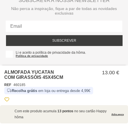
SUBSCREVA A NOSSA NEWSLETTER
Não perca a inspiração, fique a par de todas as novidades
exclusivas
SUBSCREVER
Li e aceito a política de privacidade da hôma.
Política de privacidade
ALMOFADA YUCATAN
13.00 €
COM GIRASSÓIS 45X45CM
REF
460185
Recolha grátis
em loja ou entrega desde 4,99€
SOBRE NÓS
Com este produto acumula
13 pontos
no seu cartão Happy
EMPRESA
Adira agora
hôma
RECRUTAMENTO
POLÍTICAS