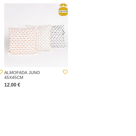
ALMOFADA JUNO
ALMOFADA BORDADA
45X45CM
DAISY CINZA COM
FLORES 30X50CM
12.00 €
16.00 €