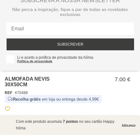
SUBSCREVA A NOSSA NEWSLETTER
Não perca a inspiração, fique a par de todas as novidades
exclusivas
SUBSCREVER
Li e aceito a política de privacidade da hôma.
Política de privacidade
ALMOFADA NEVIS
7.00 €
30X50CM
REF
470488
Recolha grátis
em loja ou entrega desde 4,99€
SOBRE NÓS
Com este produto acumula
7 pontos
no seu cartão Happy
EMPRESA
Adira agora
hôma
RECRUTAMENTO
POLÍTICAS