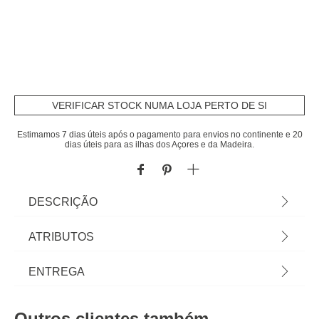
VERIFICAR STOCK NUMA LOJA PERTO DE SI
Estimamos 7 dias úteis após o pagamento para envios no continente e 20
dias úteis para as ilhas dos Açores e da Madeira.
DESCRIÇÃO
Almofada NEVIS 30x50cm | A coleção hôma têxtil
ATRIBUTOS
reune propostas únicas para personalizar a sua
casa. Das almofadas decorativas e capas de
Material
poliéster
ENTREGA
almofadas às mantas mais confortáveis, viva a sua
casa com todo o conforto ! | Cor: Multicolor |
Cor
multicolor
Prazos de entrega:
Dimensão: 30x50cm | Material: Poliéster
Outros clientes também