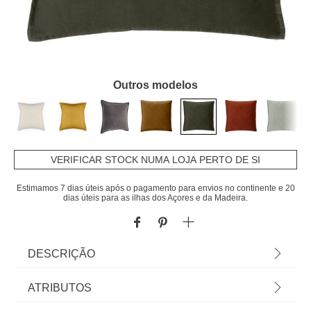
Outros modelos
VERIFICAR STOCK NUMA LOJA PERTO DE SI
Estimamos 7 dias úteis após o pagamento para envios no continente e 20
dias úteis para as ilhas dos Açores e da Madeira.
DESCRIÇÃO
Almofada LILOU verde caqui 45x45cm | Capa
ATRIBUTOS
Removível | A coleção hôma têxtil reune propostas