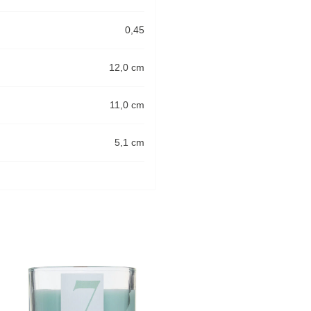
0,45
12,0 cm
11,0 cm
5,1 cm