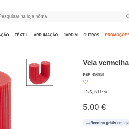
AÇÃO
TÊXTIL
ARRUMAÇÃO
JARDIM
OUTROS
PROMOÇÕES
Vela vermelh
REF
456859
12x5,1x11cm
5.00 €
Recolha grátis
em loja