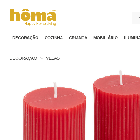
GTM-MFRK69Z true
DECORAÇÃO
COZINHA
CRIANÇA
MOBILIÁRIO
ILUMIN
DECORAÇÃO
>
VELAS