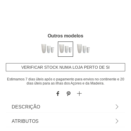
Outros modelos
VERIFICAR STOCK NUMA LOJA PERTO DE SI
Estimamos 7 dias úteis após o pagamento para envios no continente e 20
dias úteis para as ilhas dos Açores e da Madeira.
DESCRIÇÃO
Vaso em fibra de argila branco | 58x30x30cm |
ATRIBUTOS
Cor: branco | Dimensão: 58x30x30cm | Material: