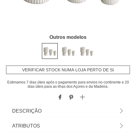
Outros modelos
VERIFICAR STOCK NUMA LOJA PERTO DE SI
Estimamos 7 dias úteis após o pagamento para envios no continente e 20
dias úteis para as ilhas dos Açores e da Madeira.
DESCRIÇÃO
Vaso em fibra de argila bege | 32x20x20cm | Cor:
ATRIBUTOS
bege | Dimensão: 32x20x20cm | Material: fibra de