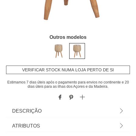
Outros modelos
VERIFICAR STOCK NUMA LOJA PERTO DE SI
Estimamos 7 dias úteis após o pagamento para envios no continente e 20
dias úteis para as ilhas dos Açores e da Madeira.
DESCRIÇÃO
Vaseira em fibra natural 39cm | 39x20cm | Na
ATRIBUTOS
hôma encontra os melhores acessórios