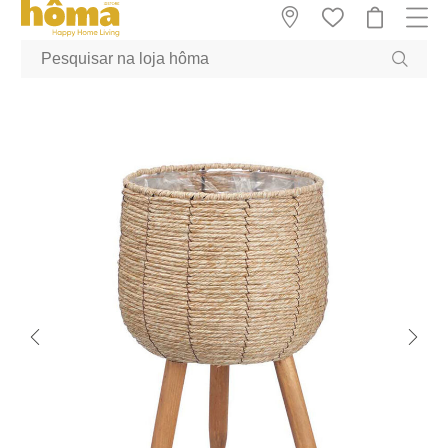
GTM-MFRK69Z true