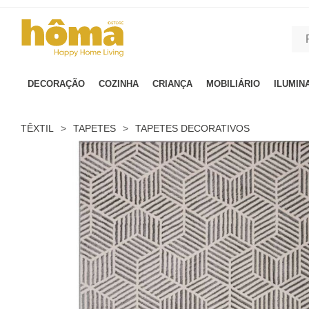
GTM-MFRK69Z true
DECORAÇÃO
COZINHA
CRIANÇA
MOBILIÁRIO
ILUMIN
TÊXTIL
>
TAPETES
>
TAPETES DECORATIVOS