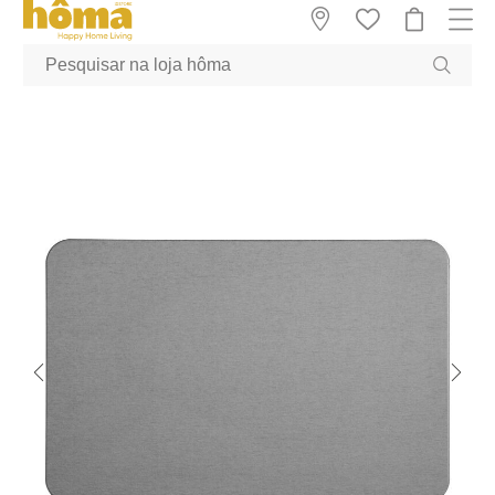
GTM-MFRK69Z true