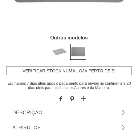
Outros modelos
VERIFICAR STOCK NUMA LOJA PERTO DE SI
Estimamos 7 dias úteis após o pagamento para envios no continente e 20
dias úteis para as ilhas dos Açores e da Madeira.
DESCRIÇÃO
Tapete wc cinza DIATOMITE 39x60cm | Uma
ATRIBUTOS
rocha sedimentar siliciosa e macia. A fibra de