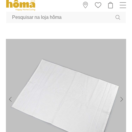
GTM-MFRK69Z true