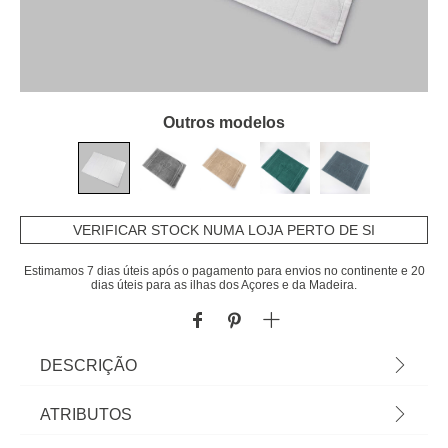
Outros modelos
VERIFICAR STOCK NUMA LOJA PERTO DE SI
Estimamos 7 dias úteis após o pagamento para envios no continente e 20
dias úteis para as ilhas dos Açores e da Madeira.
DESCRIÇÃO
Tapete Saída de Banho Toosty Pés Branca
ATRIBUTOS
50x70cm | Algodão 600gr/m2 | À procura das