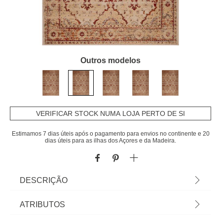
Outros modelos
VERIFICAR STOCK NUMA LOJA PERTO DE SI
Estimamos 7 dias úteis após o pagamento para envios no continente e 20
dias úteis para as ilhas dos Açores e da Madeira.
DESCRIÇÃO
Tapete Lene Bege E Vermelho 160x235cm | Em
ATRIBUTOS
homa.pt encontra tapetes para toda a casa!