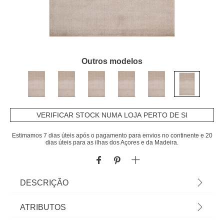
Outros modelos
VERIFICAR STOCK NUMA LOJA PERTO DE SI
Estimamos 7 dias úteis após o pagamento para envios no continente e 20
dias úteis para as ilhas dos Açores e da Madeira.
DESCRIÇÃO
Tapete AMBIENTE bege 240x340cm | Em homa.pt
ATRIBUTOS
encontra tapetes para toda a casa! Tapetes para