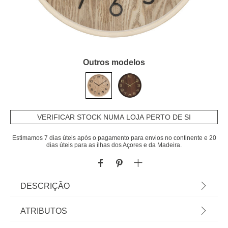
Outros modelos
VERIFICAR STOCK NUMA LOJA PERTO DE SI
Estimamos 7 dias úteis após o pagamento para envios no continente e 20
dias úteis para as ilhas dos Açores e da Madeira.
DESCRIÇÃO
Relógio De Parede Em Mdf E Vidro Ivana |
ATRIBUTOS
Conheça os nossos relógios decorativos para