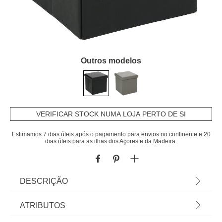
Outros modelos
VERIFICAR STOCK NUMA LOJA PERTO DE SI
Estimamos 7 dias úteis após o pagamento para envios no continente e 20
dias úteis para as ilhas dos Açores e da Madeira.
DESCRIÇÃO
Pufe quadrado AKENO preto 37,5x38cm |
ATRIBUTOS
Conheça os pufes e banquetas que temos para si.