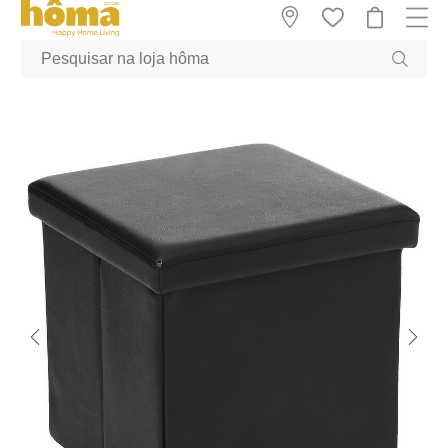
GTM-MFRK69Z true