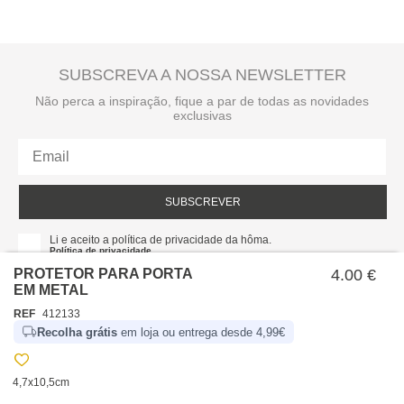
SUBSCREVA A NOSSA NEWSLETTER
Não perca a inspiração, fique a par de todas as novidades
exclusivas
SUBSCREVER
Li e aceito a política de privacidade da hôma.
Política de privacidade
PROTETOR PARA PORTA
4.00 €
EM METAL
REF
412133
Recolha grátis
em loja ou entrega desde 4,99€
4,7x10,5cm
SOBRE NÓS