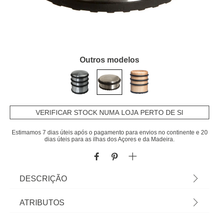
Outros modelos
VERIFICAR STOCK NUMA LOJA PERTO DE SI
Estimamos 7 dias úteis após o pagamento para envios no continente e 20
dias úteis para as ilhas dos Açores e da Madeira.
DESCRIÇÃO
Protetor para porta em metal. Uma peça essencial
ATRIBUTOS
na sua casa, na proteção de portas e paredes.