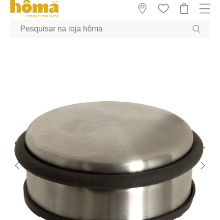
GTM-MFRK69Z true