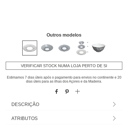
Outros modelos
VERIFICAR STOCK NUMA LOJA PERTO DE SI
Estimamos 7 dias úteis após o pagamento para envios no continente e 20
dias úteis para as ilhas dos Açores e da Madeira.
DESCRIÇÃO
Prato Raso 27cm Lunis Preto | Possibilidade do
ATRIBUTOS
Uso Máquina De Lavar E Microondas ; Não