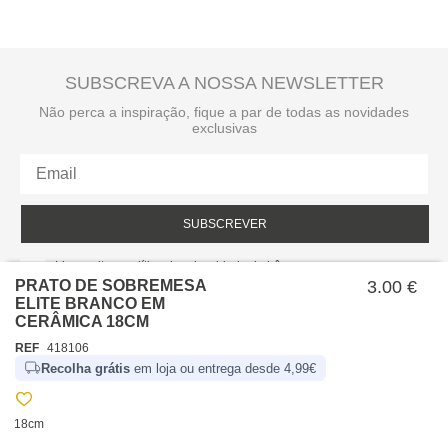
SUBSCREVA A NOSSA NEWSLETTER
Não perca a inspiração, fique a par de todas as novidades
exclusivas
SUBSCREVER
Li e aceito a política de privacidade da hôma.
Política de privacidade
PRATO DE SOBREMESA
3.00 €
ELITE BRANCO EM
CERÂMICA 18CM
REF
418106
Recolha grátis
em loja ou entrega desde 4,99€
18cm
SOBRE NÓS