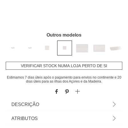
Outros modelos
VERIFICAR STOCK NUMA LOJA PERTO DE SI
Estimamos 7 dias úteis após o pagamento para envios no continente e 20
dias úteis para as ilhas dos Açores e da Madeira.
DESCRIÇÃO
Prato De Sobremesa Elite Branco Em Cerâmica
ATRIBUTOS
18cm | Tudo o que a sua Mesa precisa está em