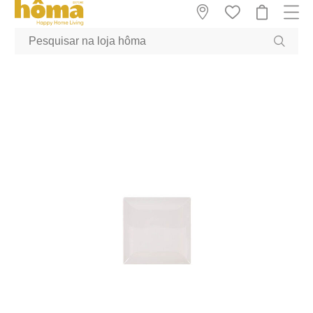
GTM-MFRK69Z true