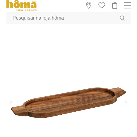
GTM-MFRK69Z true