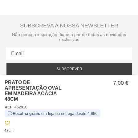
SUBSCREVA A NOSSA NEWSLETTER
Não perca a inspiração, fique a par de todas as novidades
exclusivas
SUBSCREVER
PRATO DE
Li e aceito a política de privacidade da hôma.
7.00 €
Política de privacidade
APRESENTAÇÃO OVAL
EM MADEIRA ACÁCIA
48CM
REF
452910
Recolha grátis
em loja ou entrega desde 4,99€
48cm
SOBRE NÓS