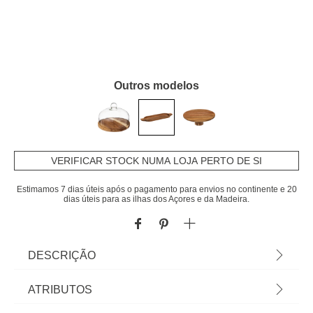
Outros modelos
VERIFICAR STOCK NUMA LOJA PERTO DE SI
Estimamos 7 dias úteis após o pagamento para envios no continente e 20
dias úteis para as ilhas dos Açores e da Madeira.
DESCRIÇÃO
Prato de apresentação oval em madeira acácia
ATRIBUTOS
48cm | Tudo o que a sua Mesa precisa está em