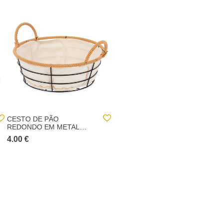
CESTO DE PÃO
VASO DE CERÂMICA
REDONDO EM METAL
RAIADO ROSA 14,5CM
COM ASAS
4.00 €
6.00 €