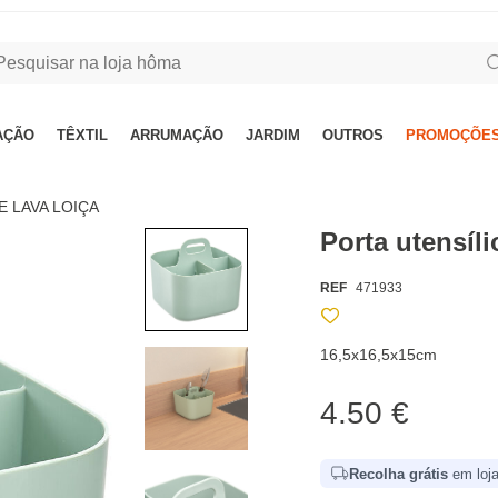
AÇÃO
TÊXTIL
ARRUMAÇÃO
JARDIM
OUTROS
PROMOÇÕES
E LAVA LOIÇA
Porta utensíl
REF
471933
16,5x16,5x15cm
4.50 €
Recolha grátis
em loja