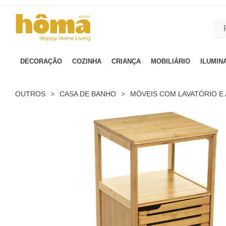
GTM-MFRK69Z true
DECORAÇÃO
COZINHA
CRIANÇA
MOBILIÁRIO
ILUMIN
OUTROS
>
CASA DE BANHO
>
MÓVEIS COM LAVATÓRIO E 