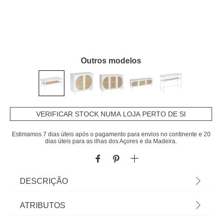
Outros modelos
VERIFICAR STOCK NUMA LOJA PERTO DE SI
Estimamos 7 dias úteis após o pagamento para envios no continente e 20
dias úteis para as ilhas dos Açores e da Madeira.
DESCRIÇÃO
Mesa de centro branco | 45,5x60x109,8cm |
ATRIBUTOS
Conheça as mesas de apoio que temos para si. O