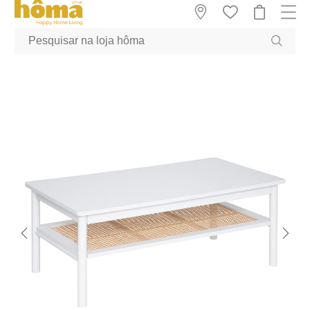
GTM-MFRK69Z true