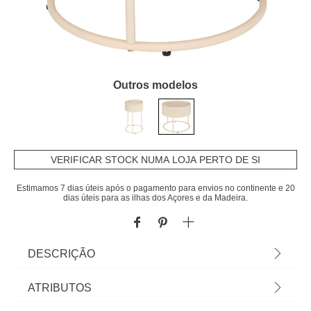
Outros modelos
VERIFICAR STOCK NUMA LOJA PERTO DE SI
Estimamos 7 dias úteis após o pagamento para envios no continente e 20
dias úteis para as ilhas dos Açores e da Madeira.
DESCRIÇÃO
Mesa de apoio JUNA bege D45x40,5cm | Conheça
ATRIBUTOS
as mesas de apoio que temos para si. O mobiliário