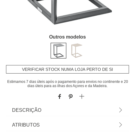
Outros modelos
VERIFICAR STOCK NUMA LOJA PERTO DE SI
Estimamos 7 dias úteis após o pagamento para envios no continente e 20
dias úteis para as ilhas dos Açores e da Madeira.
DESCRIÇÃO
Mesa de apoio ÉVASION NEW cinza graphite |
ATRIBUTOS
56,5x38x38cm | Estrutura tratada com epóxi