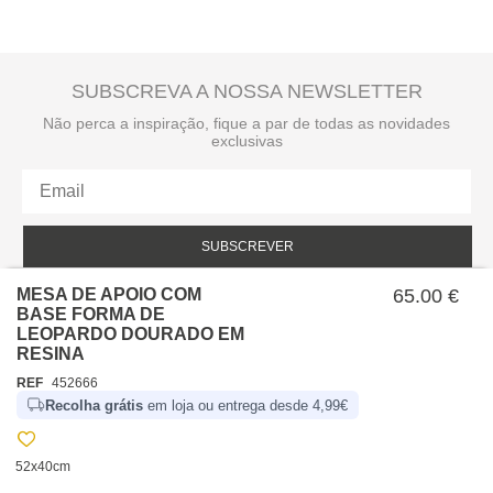
SUBSCREVA A NOSSA NEWSLETTER
Não perca a inspiração, fique a par de todas as novidades
exclusivas
SUBSCREVER
MESA DE APOIO COM
Li e aceito a política de privacidade da hôma.
65.00 €
Política de privacidade
BASE FORMA DE
LEOPARDO DOURADO EM
RESINA
REF
452666
Recolha grátis
em loja ou entrega desde 4,99€
52x40cm
SOBRE NÓS