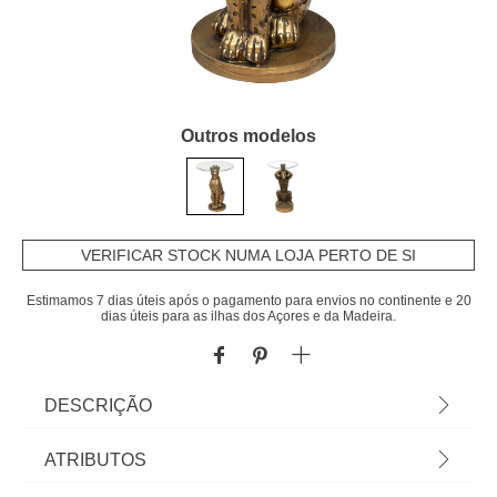
Outros modelos
VERIFICAR STOCK NUMA LOJA PERTO DE SI
Estimamos 7 dias úteis após o pagamento para envios no continente e 20
dias úteis para as ilhas dos Açores e da Madeira.
DESCRIÇÃO
Mesa De Apoio Com Base Forma De Leopardo
ATRIBUTOS
Dourado Em Resina Em Resina E Tampa De Vidro