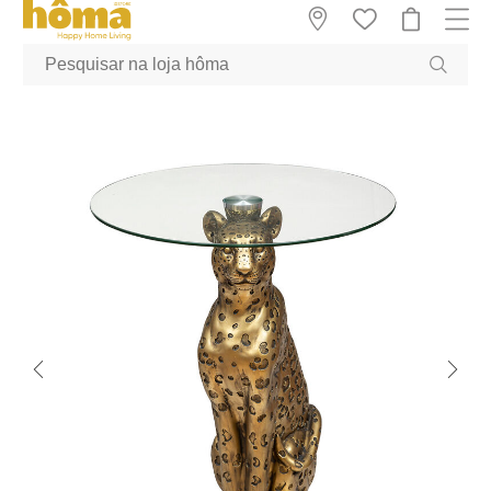
GTM-MFRK69Z true