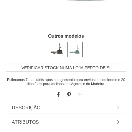
Outros modelos
VERIFICAR STOCK NUMA LOJA PERTO DE SI
Estimamos 7 dias úteis após o pagamento para envios no continente e 20
dias úteis para as ilhas dos Açores e da Madeira.
DESCRIÇÃO
Limpa Móveis Stoneblue | Cuide da higiene e
ATRIBUTOS
limpeza da casa com os acessórios e produtos de