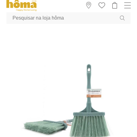
GTM-MFRK69Z true