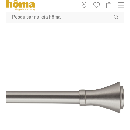
GTM-MFRK69Z true