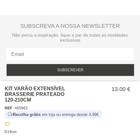
SUBSCREVA A NOSSA NEWSLETTER
Não perca a inspiração, fique a par de todas as novidades
exclusivas
SUBSCREVER
Li e aceito a política de privacidade da hôma.
Política de privacidade
KIT VARÃO EXTENSÍVEL
13.00 €
BRASSERIE PRATEADO
120-210CM
REF
465962
Recolha grátis
em loja ou entrega desde 4,99€
D19cm
SOBRE NÓS