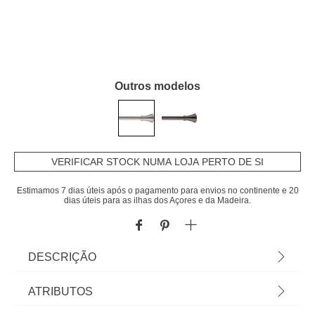
Outros modelos
VERIFICAR STOCK NUMA LOJA PERTO DE SI
Estimamos 7 dias úteis após o pagamento para envios no continente e 20
dias úteis para as ilhas dos Açores e da Madeira.
DESCRIÇÃO
Kit varão extensível BRASSERIE prateado 120-
ATRIBUTOS
210cm | D19cm | Embeleze as suas janelas e