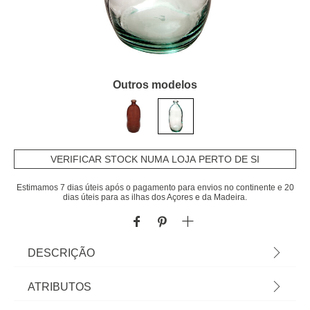
Outros modelos
VERIFICAR STOCK NUMA LOJA PERTO DE SI
Estimamos 7 dias úteis após o pagamento para envios no continente e 20
dias úteis para as ilhas dos Açores e da Madeira.
DESCRIÇÃO
Jarra Uly Transparente De Vidro Reciclado 73m |
ATRIBUTOS
Encontre esta e outras jarras para decorar a sua