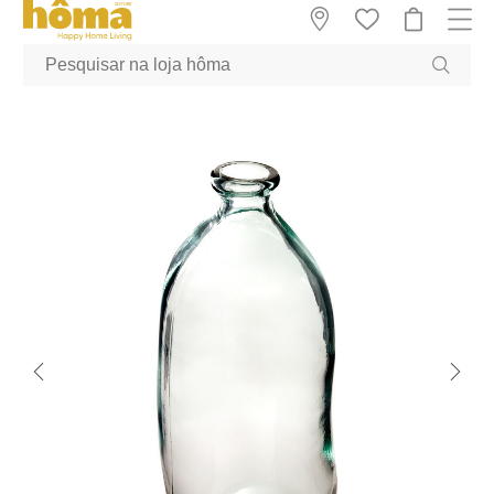
GTM-MFRK69Z true