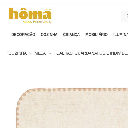
GTM-MFRK69Z true
DECORAÇÃO
COZINHA
CRIANÇA
MOBILIÁRIO
ILUMIN
COZINHA
>
MESA
>
TOALHAS, GUARDANAPOS E INDIVIDU