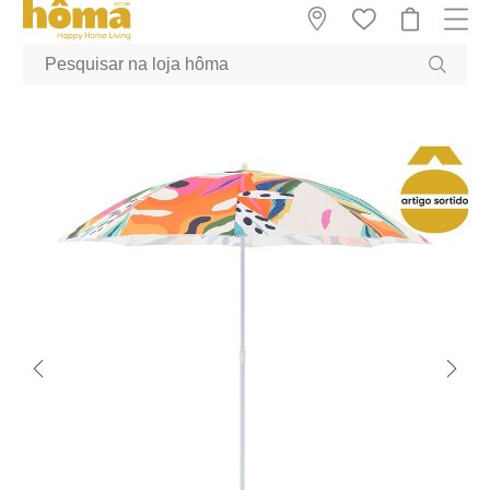
GTM-MFRK69Z true