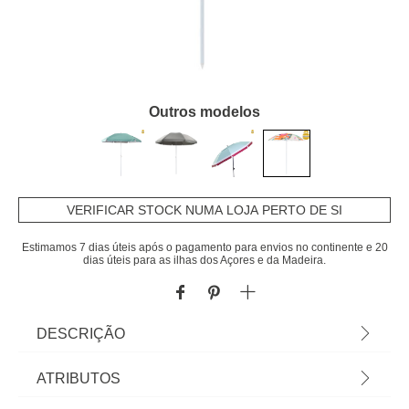
Outros modelos
VERIFICAR STOCK NUMA LOJA PERTO DE SI
Estimamos 7 dias úteis após o pagamento para envios no continente e 20
dias úteis para as ilhas dos Açores e da Madeira.
DESCRIÇÃO
Guarda-Sol de Praia 155cm Porto | Aço Inox e
ATRIBUTOS
Nylon | Inclinável | Leve e fácil de transportar