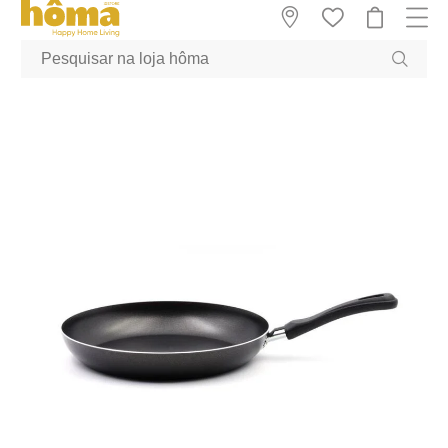
GTM-MFRK69Z true