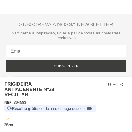
SUBSCREVA A NOSSA NEWSLETTER
Não perca a inspiração, fique a par de todas as novidades
exclusivas
SUBSCREVER
Li e aceito a política de privacidade da hôma.
Política de privacidade
FRIGIDEIRA
9.50 €
ANTIADERENTE Nº28
REGULAR
REF
364583
Recolha grátis
em loja ou entrega desde 4,99€
28cm
SOBRE NÓS