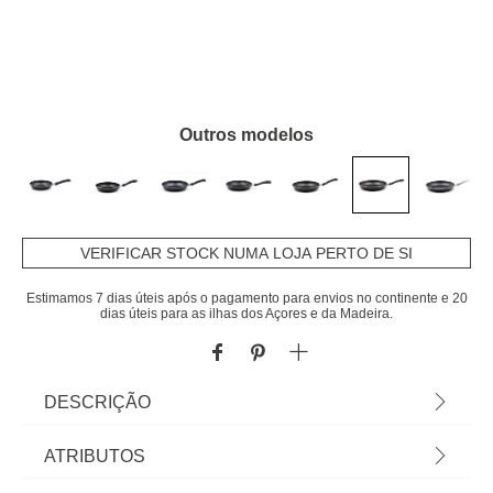
Outros modelos
VERIFICAR STOCK NUMA LOJA PERTO DE SI
Estimamos 7 dias úteis após o pagamento para envios no continente e 20
dias úteis para as ilhas dos Açores e da Madeira.
DESCRIÇÃO
Frigideira Antiaderente Nº28 Regular. Descubra
ATRIBUTOS
tudo para o seu fogão e forno em homa.pt