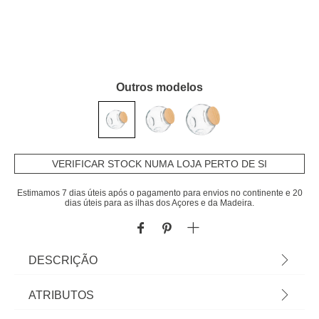
Outros modelos
VERIFICAR STOCK NUMA LOJA PERTO DE SI
Estimamos 7 dias úteis após o pagamento para envios no continente e 20
dias úteis para as ilhas dos Açores e da Madeira.
DESCRIÇÃO
Frasco De Vidro Com Tampa Madeira 0,65l |
ATRIBUTOS
12,5x8,5x14,5cm | Sabia que a sua Cozinha pode