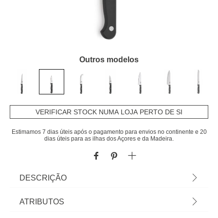
Outros modelos
VERIFICAR STOCK NUMA LOJA PERTO DE SI
Estimamos 7 dias úteis após o pagamento para envios no continente e 20
dias úteis para as ilhas dos Açores e da Madeira.
DESCRIÇÃO
Faca Descascadora 9cm. Sabia que a sua
ATRIBUTOS
Cozinha pode ser o lugar mais feliz do mundo?