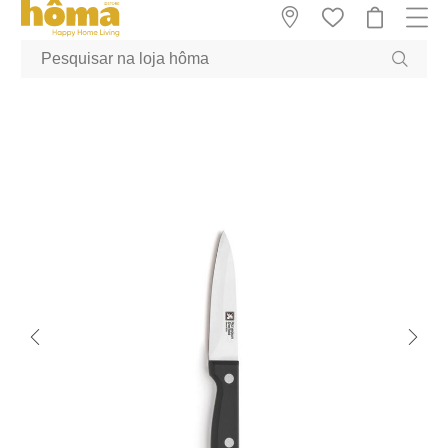
GTM-MFRK69Z true