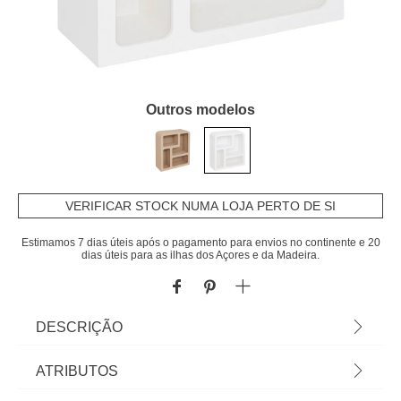
Outros modelos
VERIFICAR STOCK NUMA LOJA PERTO DE SI
Estimamos 7 dias úteis após o pagamento para envios no continente e 20
dias úteis para as ilhas dos Açores e da Madeira.
DESCRIÇÃO
Estante SOLEYA branca em mdf 75x30x85cm |
ATRIBUTOS
Conheça os móveis de apoio que temos para si. O