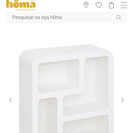
GTM-MFRK69Z true