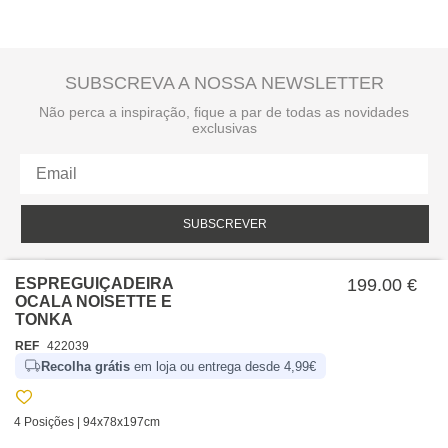
SUBSCREVA A NOSSA NEWSLETTER
Não perca a inspiração, fique a par de todas as novidades
exclusivas
SUBSCREVER
Li e aceito a política de privacidade da hôma.
Política de privacidade
ESPREGUIÇADEIRA
199.00 €
OCALA NOISETTE E
TONKA
REF
422039
Recolha grátis
em loja ou entrega desde 4,99€
4 Posições | 94x78x197cm
SOBRE NÓS