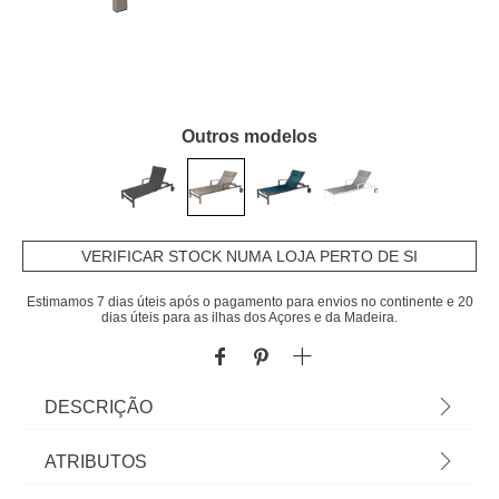
Outros modelos
VERIFICAR STOCK NUMA LOJA PERTO DE SI
Estimamos 7 dias úteis após o pagamento para envios no continente e 20
dias úteis para as ilhas dos Açores e da Madeira.
DESCRIÇÃO
Espreguiçadeira Ocala Noisette E Tonka | 4
ATRIBUTOS
Posições | 94x78x197cm | Estrutura: Tonka,