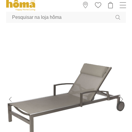
GTM-MFRK69Z true