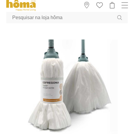
GTM-MFRK69Z true