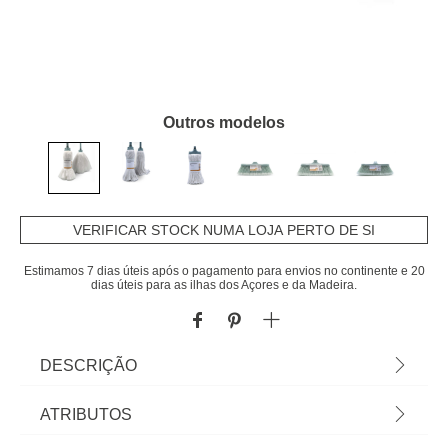
Outros modelos
VERIFICAR STOCK NUMA LOJA PERTO DE SI
Estimamos 7 dias úteis após o pagamento para envios no continente e 20
dias úteis para as ilhas dos Açores e da Madeira.
DESCRIÇÃO
Esfregona Ecológica Stoneblue | Cuide da higiene
ATRIBUTOS
e limpeza da casa com os acessórios e produtos