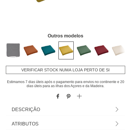
Outros modelos
VERIFICAR STOCK NUMA LOJA PERTO DE SI
Estimamos 7 dias úteis após o pagamento para envios no continente e 20
dias úteis para as ilhas dos Açores e da Madeira.
DESCRIÇÃO
Coxim Para Cadeira Exterior Korai Mostarda |
ATRIBUTOS
40x40cm | Poliéster 210 g/m² | Revestimento que