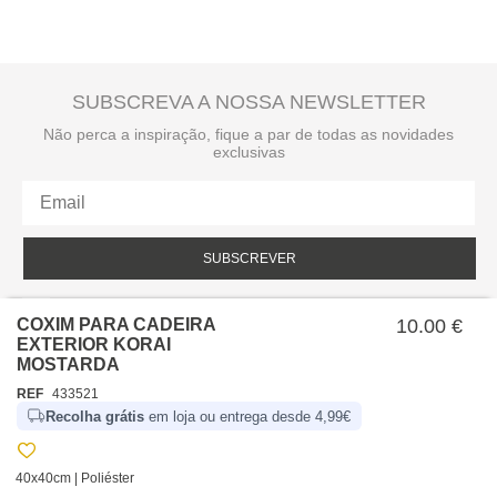
SUBSCREVA A NOSSA NEWSLETTER
Não perca a inspiração, fique a par de todas as novidades
exclusivas
SUBSCREVER
Li e aceito a política de privacidade da hôma.
Política de privacidade
COXIM PARA CADEIRA
10.00 €
EXTERIOR KORAI
MOSTARDA
REF
433521
Recolha grátis
em loja ou entrega desde 4,99€
40x40cm | Poliéster