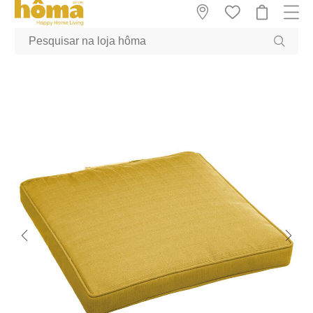
GTM-MFRK69Z true