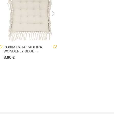
COXIM PARA CADEIRA
COXIM OTTO OCRE
WONDERLY BEGE
38X38CM
40X40CM
8.00 €
7.00 €