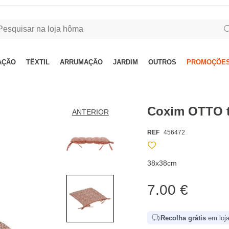
AÇÃO
TÊXTIL
ARRUMAÇÃO
JARDIM
OUTROS
PROMOÇÕES
Coxim OTTO t
ANTERIOR
REF
456472
38x38cm
7.00 €
Recolha grátis
em loja