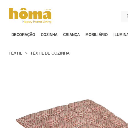
GTM-MFRK69Z true
DECORAÇÃO
COZINHA
CRIANÇA
MOBILIÁRIO
ILUMIN
TÊXTIL
>
TÊXTIL DE COZINHA