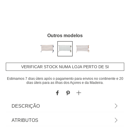
Outros modelos
VERIFICAR STOCK NUMA LOJA PERTO DE SI
Estimamos 7 dias úteis após o pagamento para envios no continente e 20
dias úteis para as ilhas dos Açores e da Madeira.
DESCRIÇÃO
Coxim de chão GROOVE verde | 60x120cm | Vista
ATRIBUTOS
a mesa e a sua cozinha com a nossa coleção de