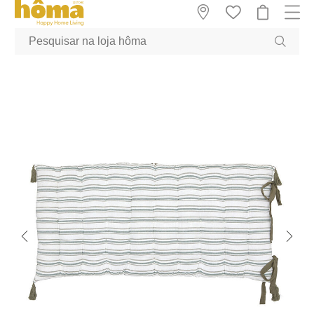
GTM-MFRK69Z true