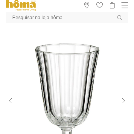
GTM-MFRK69Z true