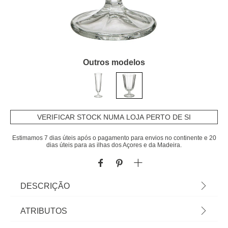
Outros modelos
VERIFICAR STOCK NUMA LOJA PERTO DE SI
Estimamos 7 dias úteis após o pagamento para envios no continente e 20
dias úteis para as ilhas dos Açores e da Madeira.
DESCRIÇÃO
Copo De Vinho De Vidro Julia 25cl | 13,1x8x8cm |
ATRIBUTOS
Tudo o que a sua Mesa precisa está em homa.pt