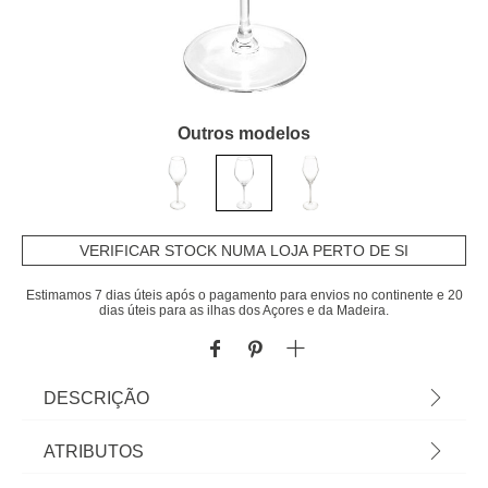
Outros modelos
VERIFICAR STOCK NUMA LOJA PERTO DE SI
Estimamos 7 dias úteis após o pagamento para envios no continente e 20
dias úteis para as ilhas dos Açores e da Madeira.
DESCRIÇÃO
Copo de água de vidro SILVIA 47cl | 24,2x9x9cm |
ATRIBUTOS
Tudo o que a sua Mesa precisa está em homa.pt