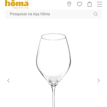
GTM-MFRK69Z true