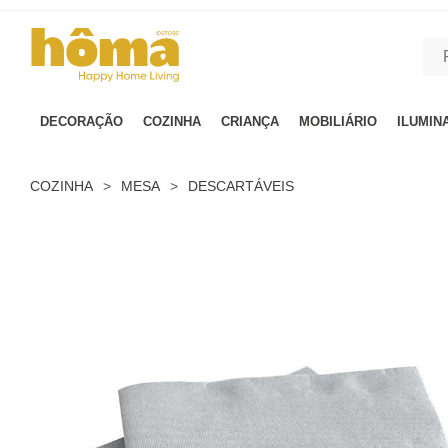
GTM-MFRK69Z true
DECORAÇÃO
COZINHA
CRIANÇA
MOBILIÁRIO
ILUMIN
COZINHA
>
MESA
>
DESCARTÁVEIS