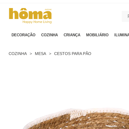
GTM-MFRK69Z true
DECORAÇÃO
COZINHA
CRIANÇA
MOBILIÁRIO
ILUMIN
COZINHA
>
MESA
>
CESTOS PARA PÃO