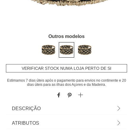
Outros modelos
VERIFICAR STOCK NUMA LOJA PERTO DE SI
Estimamos 7 dias úteis após o pagamento para envios no continente e 20
dias úteis para as ilhas dos Açores e da Madeira.
DESCRIÇÃO
Cesto ANGIE Multicolor D30x15cm | Na hôma
ATRIBUTOS
encontra uma grande variedade de cestos