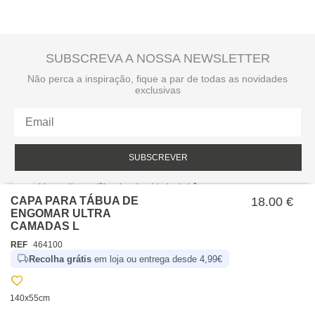
SUBSCREVA A NOSSA NEWSLETTER
Não perca a inspiração, fique a par de todas as novidades
exclusivas
SUBSCREVER
Li e aceito a política de privacidade da hôma.
Política de privacidade
CAPA PARA TÁBUA DE
18.00 €
ENGOMAR ULTRA
CAMADAS L
REF
464100
Recolha grátis
em loja ou entrega desde 4,99€
140x55cm
SOBRE NÓS