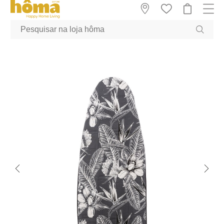
GTM-MFRK69Z true