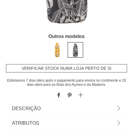
Outros modelos
VERIFICAR STOCK NUMA LOJA PERTO DE SI
Estimamos 7 dias úteis após o pagamento para envios no continente e 20
dias úteis para as ilhas dos Açores e da Madeira.
DESCRIÇÃO
Capa para tábua de engomar ultra camadas L |
ATRIBUTOS
140x55cm | Descubra este e mais artigos da gama