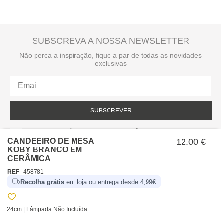
SUBSCREVA A NOSSA NEWSLETTER
Não perca a inspiração, fique a par de todas as novidades
exclusivas
SUBSCREVER
Li e aceito a política de privacidade da hôma.
Política de privacidade
CANDEEIRO DE MESA
12.00 €
KOBY BRANCO EM
CERÂMICA
REF
458781
Recolha grátis
em loja ou entrega desde 4,99€
24cm | Lâmpada Não Incluída
SOBRE NÓS