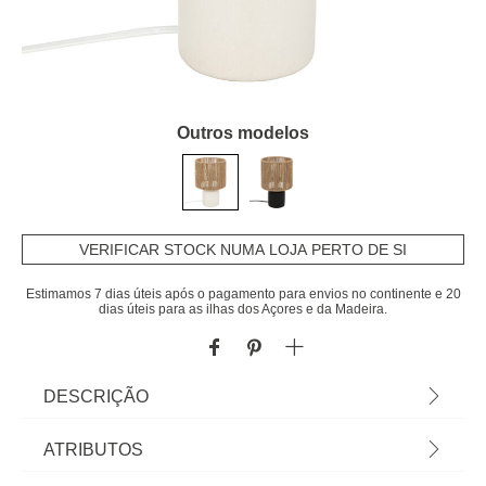
Outros modelos
VERIFICAR STOCK NUMA LOJA PERTO DE SI
Estimamos 7 dias úteis após o pagamento para envios no continente e 20
dias úteis para as ilhas dos Açores e da Madeira.
DESCRIÇÃO
Candeeiro De Mesa Koby Branco Em Cerâmica |
ATRIBUTOS
24cm | Lâmpada Não Incluída | Medida Do Cabo: