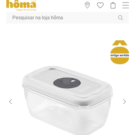
GTM-MFRK69Z true