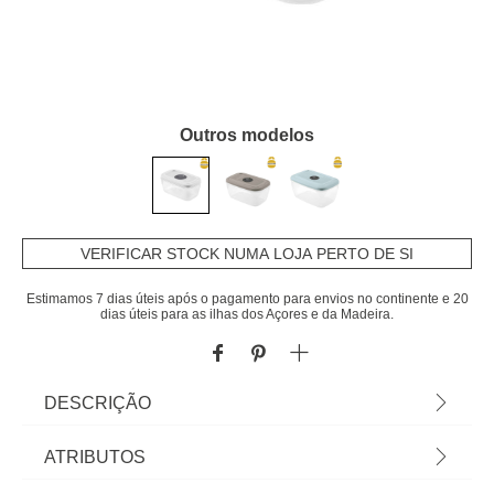
Outros modelos
VERIFICAR STOCK NUMA LOJA PERTO DE SI
Estimamos 7 dias úteis após o pagamento para envios no continente e 20
dias úteis para as ilhas dos Açores e da Madeira.
DESCRIÇÃO
Caixa para microondas 1L | Sabia que a sua
ATRIBUTOS
Cozinha pode ser o lugar mais feliz do mundo?