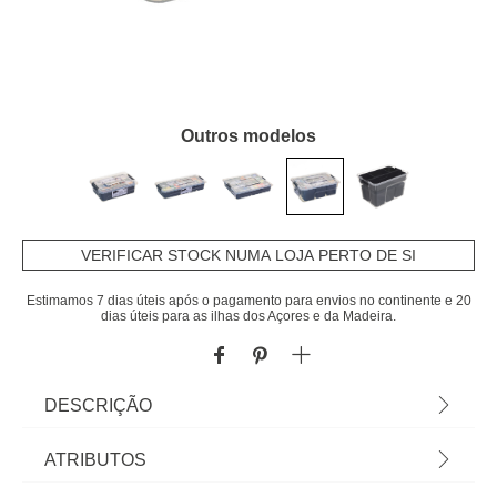
Outros modelos
VERIFICAR STOCK NUMA LOJA PERTO DE SI
Estimamos 7 dias úteis após o pagamento para envios no continente e 20
dias úteis para as ilhas dos Açores e da Madeira.
DESCRIÇÃO
Caixa Para Arrumação Com Compartimentos 5l |
ATRIBUTOS
11x21,5x30,5cm | Conheça este e mais artigos