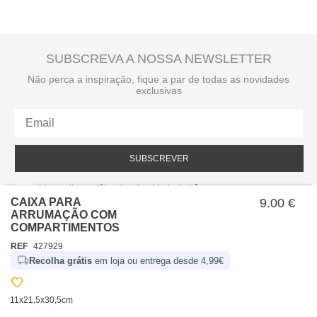
SUBSCREVA A NOSSA NEWSLETTER
Não perca a inspiração, fique a par de todas as novidades
exclusivas
SUBSCREVER
Li e aceito a política de privacidade da hôma.
Política de privacidade
CAIXA PARA
9.00 €
ARRUMAÇÃO COM
COMPARTIMENTOS
REF
427929
Recolha grátis
em loja ou entrega desde 4,99€
11x21,5x30,5cm
SOBRE NÓS