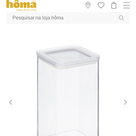
GTM-MFRK69Z true