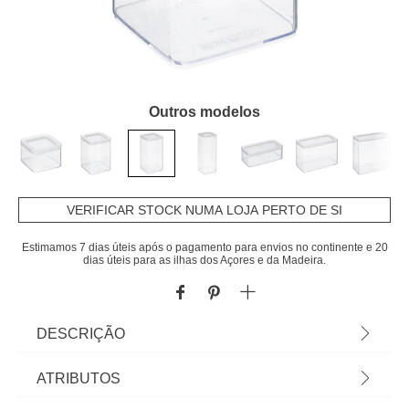
Outros modelos
VERIFICAR STOCK NUMA LOJA PERTO DE SI
Estimamos 7 dias úteis após o pagamento para envios no continente e 20
dias úteis para as ilhas dos Açores e da Madeira.
DESCRIÇÃO
Caixa Hermética Quadrada 1,5L. Sabia que a sua
ATRIBUTOS
Cozinha pode ser o lugar mais feliz do mundo?